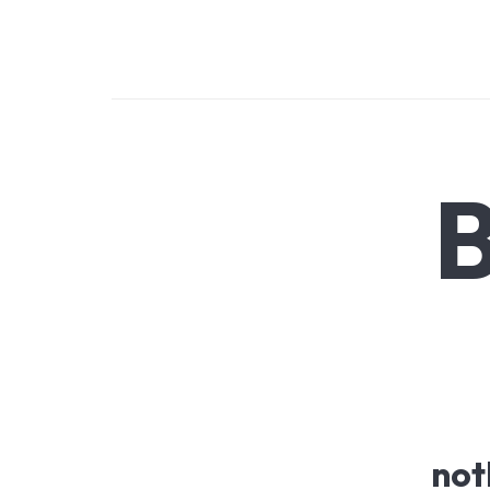
OTTOMAN POWER
Solar System Technologies
B
not